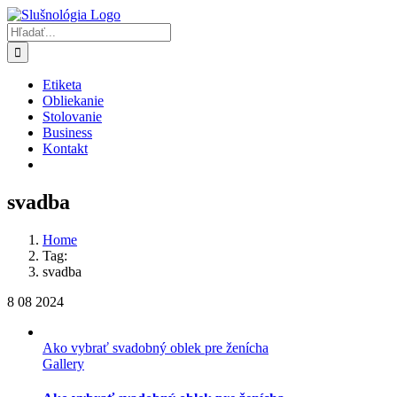
Skip
to
Hľadať:
content
Etiketa
Obliekanie
Stolovanie
Business
Kontakt
svadba
Home
Tag:
svadba
8
08 2024
Ako vybrať svadobný oblek pre ženícha
Gallery