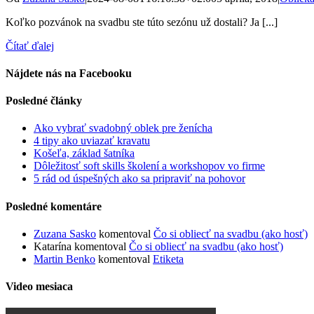
Koľko pozvánok na svadbu ste túto sezónu už dostali? Ja [...]
Čítať ďalej
Nájdete nás na Facebooku
Posledné články
Ako vybrať svadobný oblek pre ženícha
4 tipy ako uviazať kravatu
Košeľa, základ šatníka
Dôležitosť soft skills školení a workshopov vo firme
5 rád od úspešných ako sa pripraviť na pohovor
Posledné komentáre
Zuzana Sasko
komentoval
Čo si obliecť na svadbu (ako hosť)
Katarína
komentoval
Čo si obliecť na svadbu (ako hosť)
Martin Benko
komentoval
Etiketa
Video mesiaca