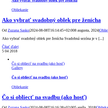
Ako vybrať svadobný oblek pre ženícha
Obliekanie
Ako vybrať svadobný oblek pre ženícha
Od
Zuzana Sasko
|
2024-08-08T16:14:45+02:00
8 augusta, 2024
|
Oblie
Ako vybrať svadobný oblek pre ženícha Svadobná sezóna je v [...]
Čítať ďalej
5
04 2018
Čo si obliecť na svadbu (ako hosť)
Gallery
Čo si obliecť na svadbu (ako hosť)
Obliekanie
Čo si obliecť na svadbu (ako hosť)
Od
Zuzana Sasko
|
2024-08-08T16:16:38+02:00
5 apríla, 2018
|
Oblieka