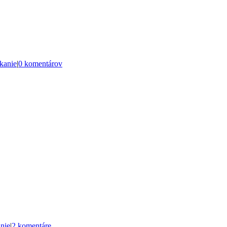
kanie
|
0 komentárov
nie
|
2 komentáre