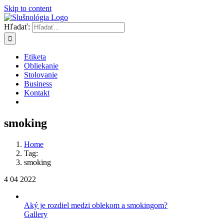
Skip to content
Hľadať:
Etiketa
Obliekanie
Stolovanie
Business
Kontakt
smoking
Home
Tag:
smoking
4
04 2022
Aký je rozdiel medzi oblekom a smokingom?
Gallery