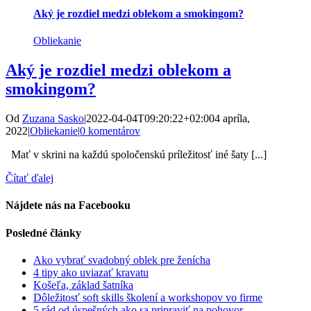
Aký je rozdiel medzi oblekom a smokingom?
Obliekanie
Aký je rozdiel medzi oblekom a
smokingom?
Od
Zuzana Sasko
|
2022-04-04T09:20:22+02:00
4 apríla,
2022
|
Obliekanie
|
0 komentárov
Mať v skrini na každú spoločenskú príležitosť iné šaty [...]
Čítať ďalej
Nájdete nás na Facebooku
Posledné články
Ako vybrať svadobný oblek pre ženícha
4 tipy ako uviazať kravatu
Košeľa, základ šatníka
Dôležitosť soft skills školení a workshopov vo firme
5 rád od úspešných ako sa pripraviť na pohovor