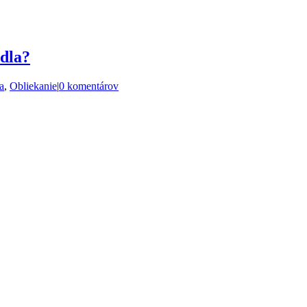
dla?
a
,
Obliekanie
|
0 komentárov