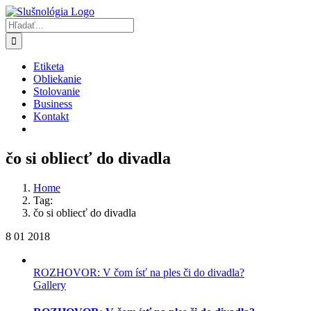
Skip
to
Hľadať:
content
Etiketa
Obliekanie
Stolovanie
Business
Kontakt
čo si obliecť do divadla
Home
Tag:
čo si obliecť do divadla
8
01 2018
ROZHOVOR: V čom ísť na ples či do divadla?
Gallery