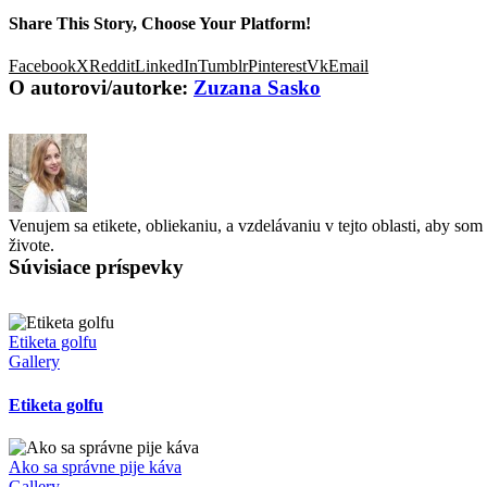
Share This Story, Choose Your Platform!
Facebook
X
Reddit
LinkedIn
Tumblr
Pinterest
Vk
Email
O autorovi/autorke:
Zuzana Sasko
Venujem sa etikete, obliekaniu, a vzdelávaniu v tejto oblasti, aby s
živote.
Súvisiace príspevky
Etiketa golfu
Gallery
Etiketa golfu
Ako sa správne pije káva
Gallery