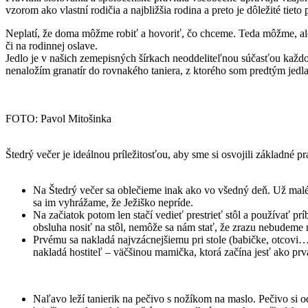
vzorom ako vlastní rodičia a najbližšia rodina a preto je dôležité tieto
Neplatí, že doma môžme robiť a hovoriť, čo chceme. Teda môžme, ale
či na rodinnej oslave.
Jedlo je v našich zemepisných šírkach neoddeliteľnou súčasťou každ
nenaložím granatír do rovnakého taniera, z ktorého som predtým jed
FOTO: Pavol Mitošinka
Štedrý večer je ideálnou príležitosťou, aby sme si osvojili základné pra
Na Štedrý večer sa oblečieme inak ako vo všedný deň. Už malé 
sa im vyhrážame, že Ježiško nepríde.
Na začiatok potom len stačí vedieť prestrieť stôl a používať pr
obsluha nosiť na stôl, nemôže sa nám stať, že zrazu nebudeme 
Prvému sa nakladá najvzácnejšiemu pri stole (babičke, otcovi…
nakladá hostiteľ – väčšinou mamička, ktorá začína jesť ako prv
Naľavo leží tanierik na pečivo s nožíkom na maslo. Pečivo si