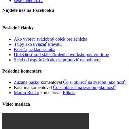
september 2017
Nájdete nás na Facebooku
Posledné články
Ako vybrať svadobný oblek pre ženícha
4 tipy ako uviazať kravatu
Košeľa, základ šatníka
Dôležitosť soft skills školení a workshopov vo firme
5 rád od úspešných ako sa pripraviť na pohovor
Posledné komentáre
Zuzana Sasko
komentoval
Čo si obliecť na svadbu (ako hosť)
Katarína
komentoval
Čo si obliecť na svadbu (ako hosť)
Martin Benko
komentoval
Etiketa
Video mesiaca