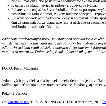
briošku maslom alebo paštétou a neodhrýzame ako na školskom
K tanieru sa kladú najviac tri príbory a polievková lyžica.
Poháre tvoria troj alebo štvoruholník, pričom sa postupne zvyšu
postavíme do radu v poradí, v akom budeme nápoje piť (zprava 
Látkový obrúsok patrí na kolená. Ženy si ho rozbaľujú iba spol
čím dávame najavo, že plánujeme jesť, a následne sa začneme 
keď budú od stola odchádzať :).
Začiatkom deväťdesiatych rokov sa v novinách objavila fotka čekého 
minister nemal za nohavicami zastrčený obrovský biely obrúsok pripo
odfotiť. Všetci teda vstali od stola a mierili jedným smerom k fotogr
to ministra upozornil. Dobre vedel, že takú fotku už nikdy neurobí 🙂
FOTO: Pavol Mitošinka
Jednotlivých pravidiel sa zdá byť veľmi veľa (lebo toto je len začiato
Môžme tak dať deťom okrem novej stavebnice, či bábiky, aj darček v
Pokojné Vianoce!
Od
Zuzana Sasko
|
2017-12-18T19:03:43+01:00
18 decembra, 2017
|
Et