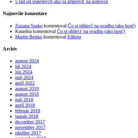
5 rád od úspešných ako sa pripraviť na pohovor
Najnovšie komentáre
Zuzana Sasko
komentoval
Čo si obliecť na svadbu (ako hosť)
Katarína
komentoval
Čo si obliecť na svadbu (ako hosť)
Martin Benko
komentoval
Etiketa
Archív
august 2024
júl 2024
jún 2024
máj 2024
apríl 2022
august 2019
august 2018
máj 2018
apríl 2018
február 2018
január 2018
december 2017
november 2017
október 2017