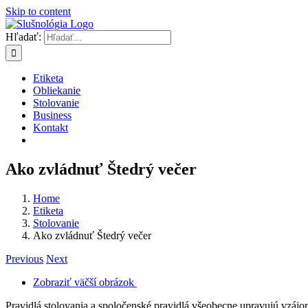
Skip to content
Hľadať:
Etiketa
Obliekanie
Stolovanie
Business
Kontakt
Ako zvládnuť Štedrý večer
Home
Etiketa
Stolovanie
Ako zvládnuť Štedrý večer
Previous
Next
Zobraziť väčší obrázok
Pravidlá stolovania a spoločenské pravidlá všeobecne upravujú vzájom